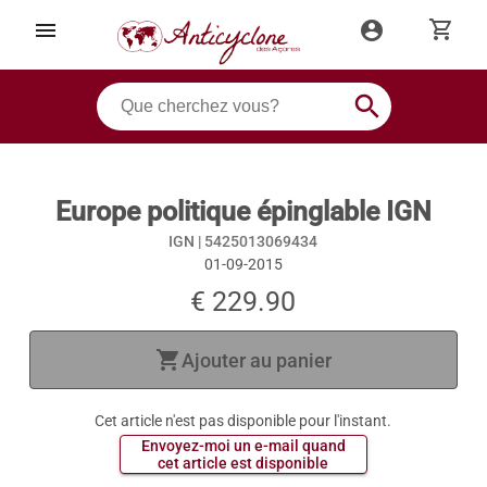
shopping_cart
menu
account_circle
search
Europe politique épinglable IGN
IGN |
5425013069434
01-09-2015
€ 229.90
shopping_cart
Ajouter au panier
Cet article n'est pas disponible pour l'instant.
 Envoyez-moi un e-mail quand 
 cet article est disponible 