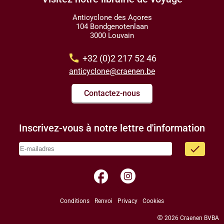
Anticyclone des Açores
104 Bondgenotenlaan
3000 Louvain
call
+32 (0)2 217 52 46
anticyclone@craenen.be
Contactez-nous
Inscrivez-vous à notre lettre d'information
done
facebook
Conditions
Renvoi
Privacy
Cookies
copyright
2026 Craenen BVBA