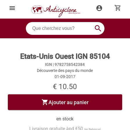
shopping_cart
menu
account_circle
search
Etats-Unis Ouest IGN 85104
IGN |
9782758542384
Découverte des pays du monde
01-09-2017
€ 10.50
shopping_cart
Ajouter au panier
en stock
Livraison gratuite àpd €50
(en Belgique)