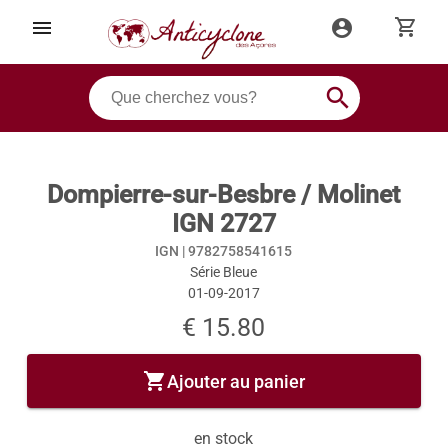
shopping_cart
menu
account_circle
search
Dompierre-sur-Besbre / Molinet
IGN 2727
IGN |
9782758541615
Série Bleue
01-09-2017
€ 15.80
shopping_cart
Ajouter au panier
en stock