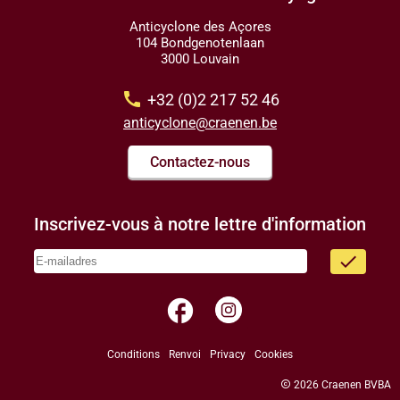
Anticyclone des Açores
104 Bondgenotenlaan
3000 Louvain
call
+32 (0)2 217 52 46
anticyclone@craenen.be
Contactez-nous
Inscrivez-vous à notre lettre d'information
done
facebook
Conditions
Renvoi
Privacy
Cookies
copyright
2026 Craenen BVBA