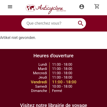
shopping_cart
menu
account_circle
search
Artikel niet gevonden.
Heures d'ouverture
Lundi
11:00 - 18:00
Mardi
11:00 - 18:00
Mercredi
11:00 - 18:00
Jeudi
11:00 - 18:00
Vendredi
11:00 - 18:00
Samedi
10:00 - 18:00
Dimanche
Fermé
Visitez notre librairie de voyage