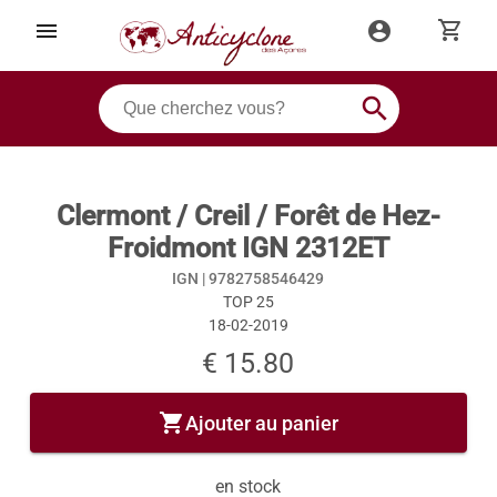
shopping_cart
menu
account_circle
search
Clermont / Creil / Forêt de Hez-
Froidmont IGN 2312ET
IGN |
9782758546429
TOP 25
18-02-2019
€ 15.80
shopping_cart
Ajouter au panier
en stock