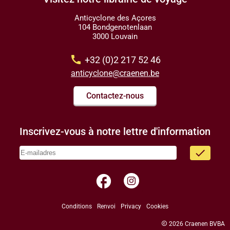
Anticyclone des Açores
104 Bondgenotenlaan
3000 Louvain
call
+32 (0)2 217 52 46
anticyclone@craenen.be
Contactez-nous
Inscrivez-vous à notre lettre d'information
done
facebook
Conditions
Renvoi
Privacy
Cookies
copyright
2026 Craenen BVBA