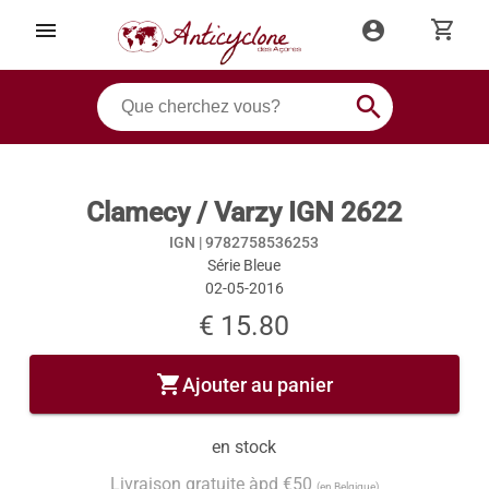
shopping_cart
menu
account_circle
search
Clamecy / Varzy IGN 2622
IGN |
9782758536253
Série Bleue
02-05-2016
€ 15.80
shopping_cart
Ajouter au panier
en stock
Livraison gratuite àpd €50
(en Belgique)