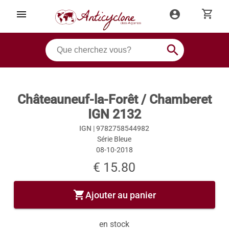
shopping_cart
menu
account_circle
search
Châteauneuf-la-Forêt / Chamberet
IGN 2132
IGN |
9782758544982
Série Bleue
08-10-2018
€ 15.80
shopping_cart
Ajouter au panier
en stock