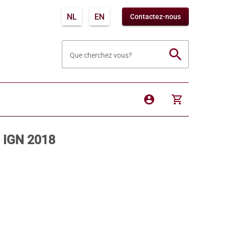
NL
EN
Contactez-nous
search
Que cherchez vous?
account_circle
shopping_cart
 IGN 2018