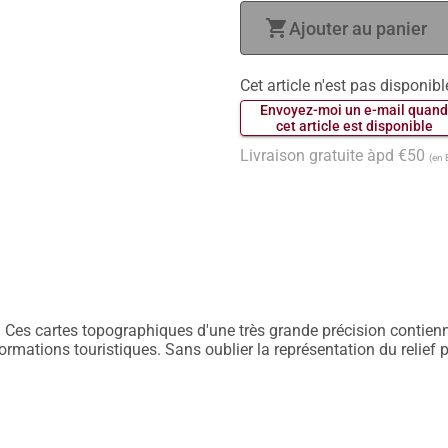
shopping_cart
Ajouter au panier
Cet article n'est pas disponibl
 Envoyez-moi un e-mail quand
 cet article est disponible 
Livraison gratuite àpd €50
(en 
 Ces cartes topographiques d'une très grande précision contiennen
nformations touristiques. Sans oublier la représentation du relief 