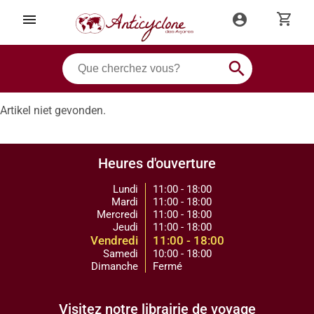
shopping_cart
menu
account_circle
search
Artikel niet gevonden.
Heures d'ouverture
Lundi
11:00 - 18:00
Mardi
11:00 - 18:00
Mercredi
11:00 - 18:00
Jeudi
11:00 - 18:00
Vendredi
11:00 - 18:00
Samedi
10:00 - 18:00
Dimanche
Fermé
Visitez notre librairie de voyage