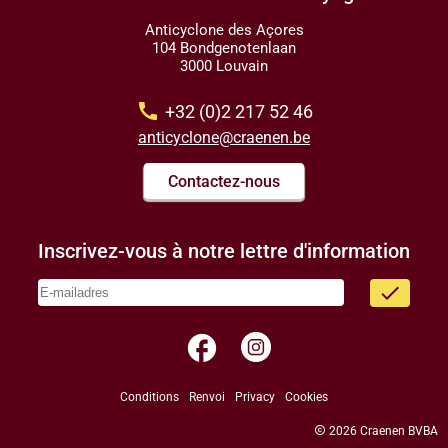
Anticyclone des Açores
104 Bondgenotenlaan
3000 Louvain
call
+32 (0)2 217 52 46
anticyclone@craenen.be
Contactez-nous
Inscrivez-vous à notre lettre d'information
done
facebook
Conditions
Renvoi
Privacy
Cookies
copyright
2026 Craenen BVBA