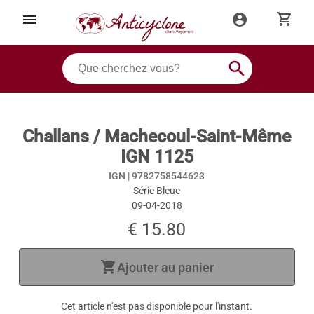
shopping_cart
menu
account_circle
search
Challans / Machecoul-Saint-Même
IGN 1125
IGN |
9782758544623
Série Bleue
09-04-2018
€ 15.80
shopping_cart
Ajouter au panier
Cet article n'est pas disponible pour l'instant.