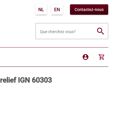
NL
EN
Contactez-nous
search
Que cherchez vous?
account_circle
shopping_cart
relief IGN 60303