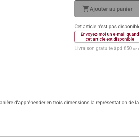
shopping_cart
Ajouter au panier
Cet article n'est pas disponibl
 Envoyez-moi un e-mail quand
 cet article est disponible 
Livraison gratuite àpd €50
(en 
manière d’appréhender en trois dimensions la représentation de la