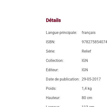
Détails
Langue principale:
français
ISBN:
97827585407
Série:
Relief
Collection:
IGN
Editeur:
IGN
Date de publication:
29-05-2017
Poids:
1,4 kg
Hauteur:
80 cm