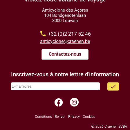
Anticyclone des Açores
104 Bondgenotenlaan
3000 Louvain
call
+32 (0)2 217 52 46
anticyclone@craenen.be
Contactez-nous
Inscrivez-vous à notre lettre d'information
done
facebook
Conditions
Renvoi
Privacy
Cookies
copyright
2026 Craenen BVBA