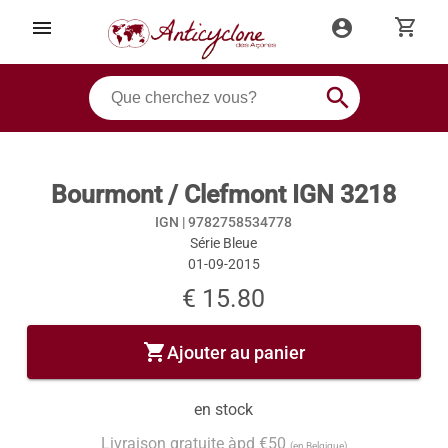
shopping_cart
menu
account_circle
search
Bourmont / Clefmont IGN 3218
IGN |
9782758534778
Série Bleue
01-09-2015
€ 15.80
shopping_cart
Ajouter au panier
en stock
Livraison gratuite àpd €50
(en Belgique)