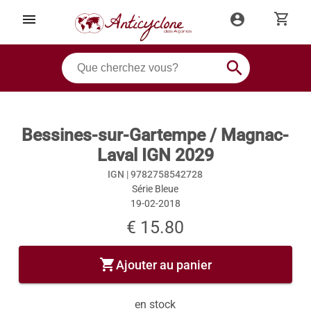
shopping_cart
menu
account_circle
search
Bessines-sur-Gartempe / Magnac-
Laval IGN 2029
IGN |
9782758542728
Série Bleue
19-02-2018
€ 15.80
shopping_cart
Ajouter au panier
en stock