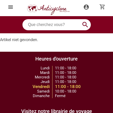
shopping_cart
menu
account_circle
search
Artikel niet gevonden.
Heures d'ouverture
Lundi
11:00 - 18:00
Mardi
11:00 - 18:00
Mercredi
11:00 - 18:00
Jeudi
11:00 - 18:00
Vendredi
11:00 - 18:00
Samedi
10:00 - 18:00
Dimanche
Fermé
Visitez notre librairie de voyage