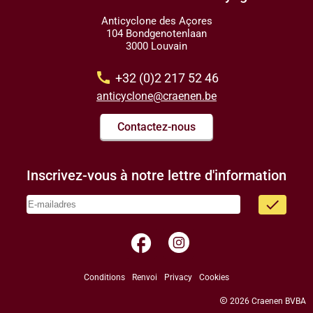
Anticyclone des Açores
104 Bondgenotenlaan
3000 Louvain
call
+32 (0)2 217 52 46
anticyclone@craenen.be
Contactez-nous
Inscrivez-vous à notre lettre d'information
done
facebook
Conditions
Renvoi
Privacy
Cookies
copyright
2026 Craenen BVBA