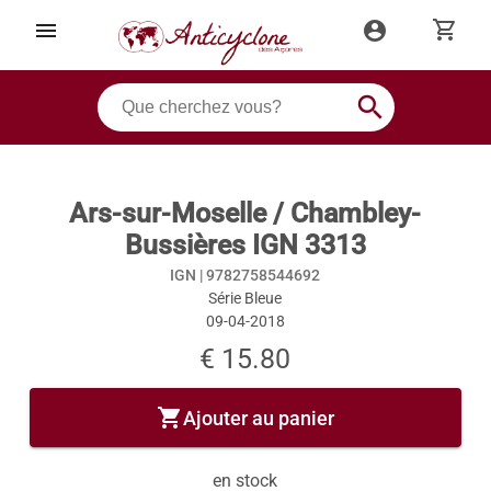
shopping_cart
menu
account_circle
search
Ars-sur-Moselle / Chambley-
Bussières IGN 3313
IGN |
9782758544692
Série Bleue
09-04-2018
€ 15.80
shopping_cart
Ajouter au panier
en stock