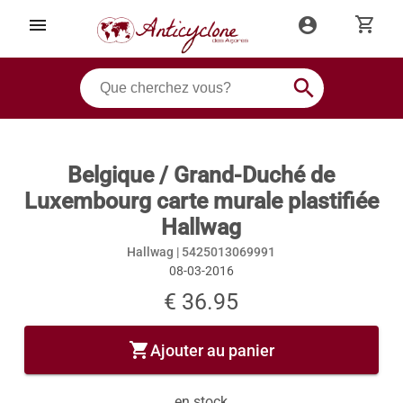
shopping_cart
menu
account_circle
search
Belgique / Grand-Duché de
Luxembourg carte murale plastifiée
Hallwag
Hallwag |
5425013069991
08-03-2016
€ 36.95
shopping_cart
Ajouter au panier
en stock