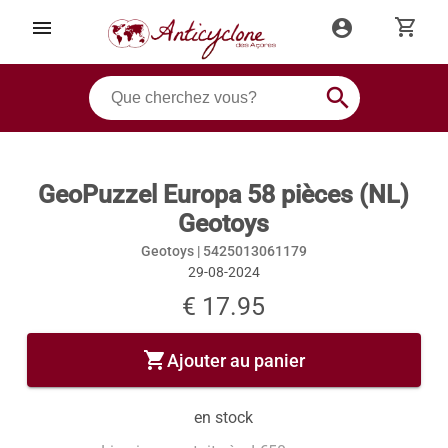
shopping_cart
menu
account_circle
search
GeoPuzzel Europa 58 pièces (NL)
Geotoys
Geotoys |
5425013061179
29-08-2024
€ 17.95
shopping_cart
Ajouter au panier
en stock