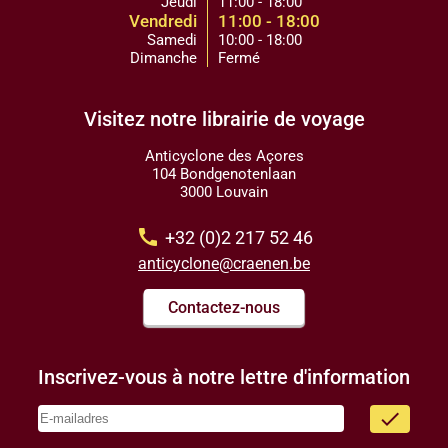
Jeudi
11:00 - 18:00
Vendredi
11:00 - 18:00
Samedi
10:00 - 18:00
Dimanche
Fermé
Visitez notre librairie de voyage
Anticyclone des Açores
104 Bondgenotenlaan
3000 Louvain
call
+32 (0)2 217 52 46
anticyclone@craenen.be
Contactez-nous
Inscrivez-vous à notre lettre d'information
done