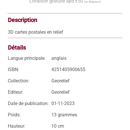
Livraison gratuite àpd €50
(en Belgique)
Description
3D cartes postales en relief
Détails
Langue principale:
anglais
ISBN:
4251405900655
Collection:
Georelief
Editeur:
Georelief
Date de publication:
01-11-2023
Poids:
13 grammes
Hauteur:
10 cm