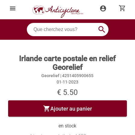
shopping_cart
menu
account_circle
search
Irlande carte postale en relief
Georelief
Georelief |
4251405900655
01-11-2023
€ 5.50
shopping_cart
Ajouter au panier
en stock