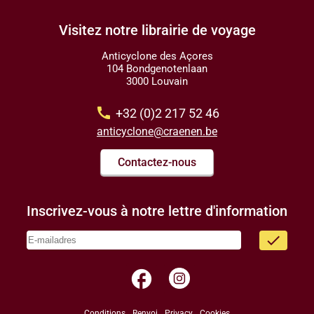
Visitez notre librairie de voyage
Anticyclone des Açores
104 Bondgenotenlaan
3000 Louvain
call
+32 (0)2 217 52 46
anticyclone@craenen.be
Contactez-nous
Inscrivez-vous à notre lettre d'information
done
facebook
Conditions
Renvoi
Privacy
Cookies