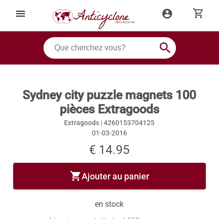
shopping_cart
menu
account_circle
search
Sydney city puzzle magnets 100
pièces Extragoods
Extragoods |
4260153704125
01-03-2016
€ 14.95
shopping_cart
Ajouter au panier
en stock