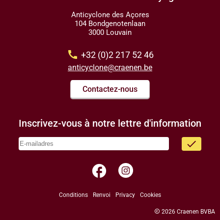
Anticyclone des Açores
104 Bondgenotenlaan
3000 Louvain
call
+32 (0)2 217 52 46
anticyclone@craenen.be
Contactez-nous
Inscrivez-vous à notre lettre d'information
done
facebook
Conditions
Renvoi
Privacy
Cookies
copyright
2026 Craenen BVBA