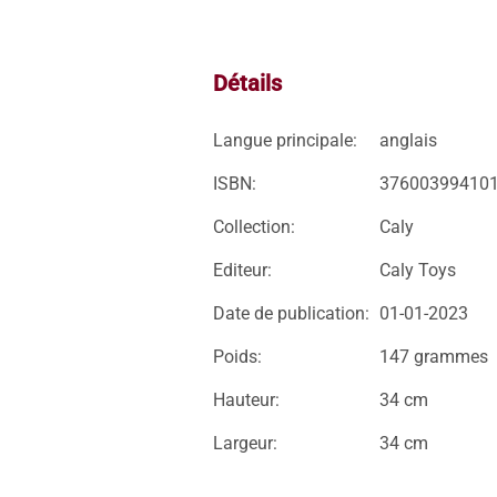
Détails
Langue principale:
anglais
ISBN:
37600399410
Collection:
Caly
Editeur:
Caly Toys
Date de publication:
01-01-2023
Poids:
147 grammes
Hauteur:
34 cm
Largeur:
34 cm