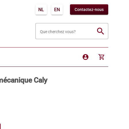
NL
EN
Contactez-nous
search
Que cherchez vous?
account_circle
shopping_cart
 mécanique Caly