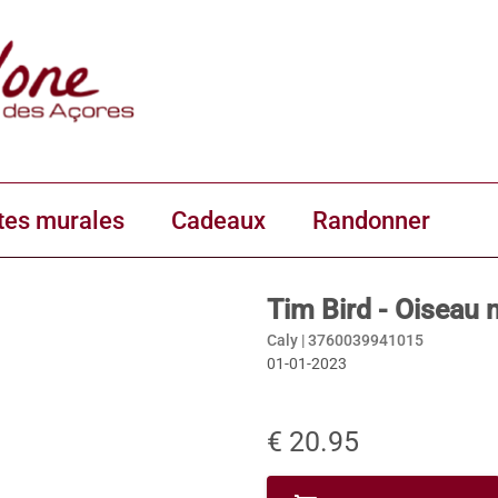
tes murales
Cadeaux
Randonner
Tim Bird - Oiseau
Caly |
3760039941015
01-01-2023
€ 20.95