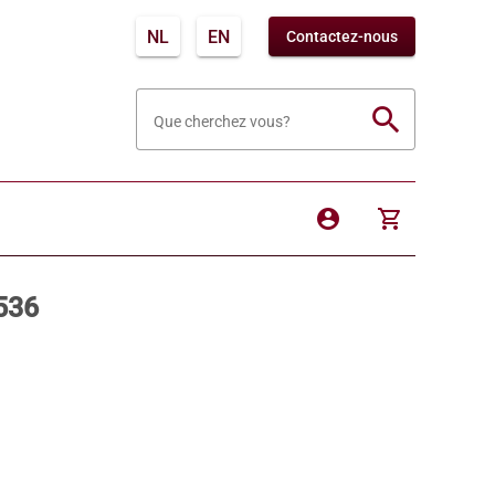
NL
EN
Contactez-nous
search
Que cherchez vous?
account_circle
shopping_cart
536