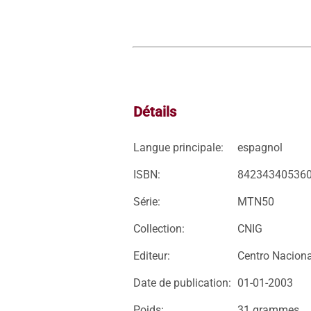
Détails
Langue principale:
espagnol
ISBN:
84234340536
Série:
MTN50
Collection:
CNIG
Editeur:
Centro Naciona
Date de publication:
01-01-2003
Poids:
31 grammes