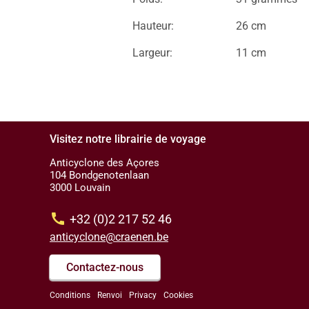
Hauteur:
26 cm
Largeur:
11 cm
Visitez notre librairie de voyage
Anticyclone des Açores
104 Bondgenotenlaan
3000 Louvain
call
+32 (0)2 217 52 46
anticyclone@craenen.be
Contactez-nous
Conditions
Renvoi
Privacy
Cookies