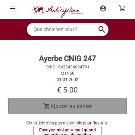
shopping_cart
menu
account_circle
search
Ayerbe CNIG 247
CNIG |
8423434024701
MTN50
01-01-2002
€ 5.00
shopping_cart
Ajouter au panier
Cet article n'est pas disponible pour l'instant.
 Envoyez-moi un e-mail quand 
 cet article est disponible 