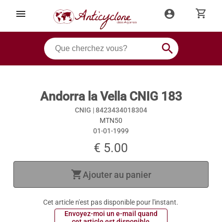
shopping_cart
menu
account_circle
search
Andorra la Vella CNIG 183
CNIG |
8423434018304
MTN50
01-01-1999
€ 5.00
shopping_cart
Ajouter au panier
Cet article n'est pas disponible pour l'instant.
 Envoyez-moi un e-mail quand 
 cet article est disponible 