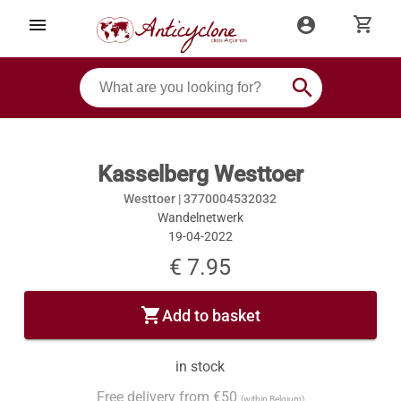
shopping_cart
menu
account_circle
search
Kasselberg Westtoer
Westtoer |
3770004532032
Wandelnetwerk
19-04-2022
€ 7.95
shopping_cart
Add to basket
in stock
Free delivery from €50
(within Belgium)