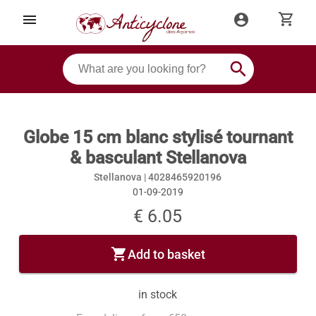
shopping_cart
menu
account_circle
search
Globe 15 cm blanc stylisé tournant
& basculant Stellanova
Stellanova |
4028465920196
01-09-2019
€ 6.05
shopping_cart
Add to basket
in stock