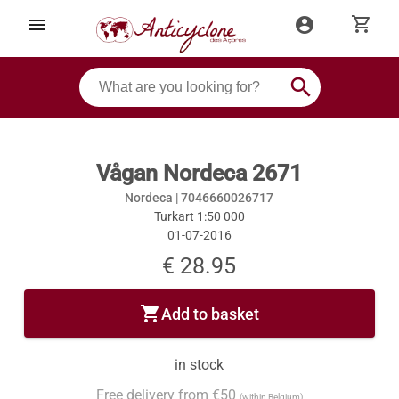
shopping_cart
menu
account_circle
search
Vågan Nordeca 2671
Nordeca |
7046660026717
Turkart 1:50 000
01-07-2016
€ 28.95
shopping_cart
Add to basket
in stock
Free delivery from €50
(within Belgium)