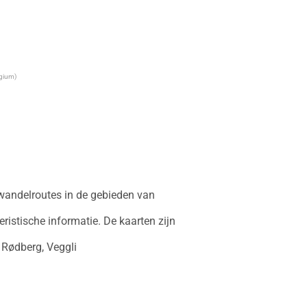
lgium)
wandelroutes in de gebieden van 
istische informatie. De kaarten zijn 
 Rødberg, Veggli