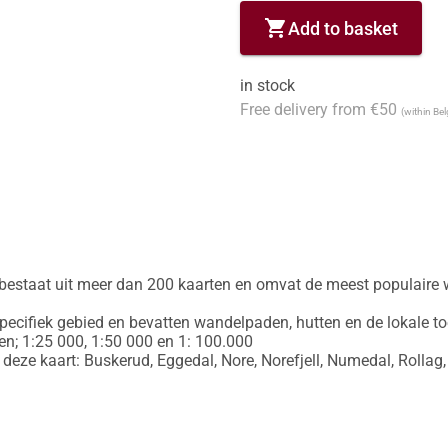
shopping_cart
Add to basket
in stock
Free delivery from €50
(within Be
bestaat uit meer dan 200 kaarten en omvat de meest populaire 
pecifiek gebied en bevatten wandelpaden, hutten en de lokale toer
en; 1:25 000, 1:50 000 en 1: 100.000

eze kaart: Buskerud, Eggedal, Nore, Norefjell, Numedal, Rollag,