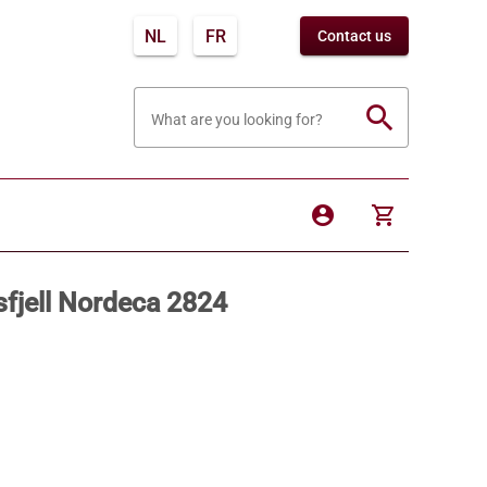
NL
FR
Contact us
search
What are you looking for?
account_circle
shopping_cart
sfjell Nordeca 2824