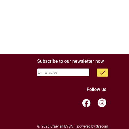
Subscribe to our newsletter now
done
Follow us
facebook
copyright
2026 Craenen BVBA | powered by
Syscom