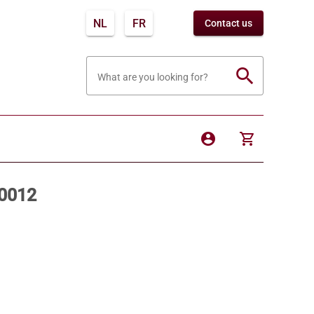
NL
FR
Contact us
search
What are you looking for?
account_circle
shopping_cart
10012