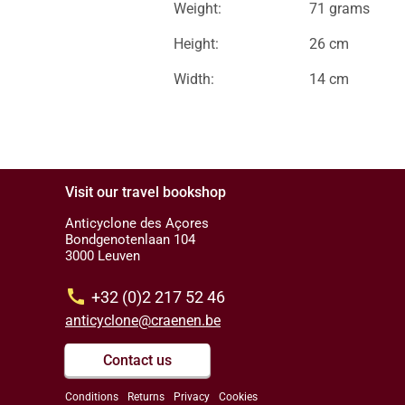
Weight:
71 grams
Height:
26 cm
Width:
14 cm
Visit our travel bookshop
Anticyclone des Açores
Bondgenotenlaan 104
3000 Leuven
call
+32 (0)2 217 52 46
anticyclone@craenen.be
Contact us
Conditions
Returns
Privacy
Cookies