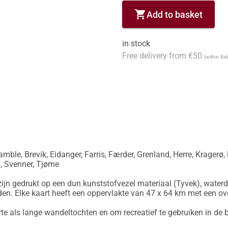
shopping_cart
Add to basket
in stock
Free delivery from €50
(within Be
ble, Brevik, Eidanger, Farris, Færder, Grenland, Herre, Kragerø,
n, Svenner, Tjøme

ijn gedrukt op een dun kunststofvezel materiaal (Tyvek), waterd
en. Elke kaart heeft een oppervlakte van 47 x 64 km met een ov
rte als lange wandeltochten en om recreatief te gebruiken in de b