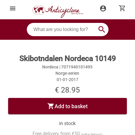
shopping_cart
menu
account_circle
search
Skibotndalen Nordeca 10149
Nordeca |
7071940101495
Norge-serien
01-01-2017
€ 28.95
shopping_cart
Add to basket
in stock
Free delivery from €50
(within Belgium)