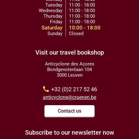
Tuesday
11:00 - 18:00
Wednesday
11:00 - 18:00
Thursday
11:00 - 18:00
Friday
11:00 - 18:00
Saturday
10:00 - 18:00
Sunday
Closed
Visit our travel bookshop
Anticyclone des Açores
Bondgenotenlaan 104
3000 Leuven
call
+32 (0)2 217 52 46
anticyclone@craenen.be
Contact us
Subscribe to our newsletter now