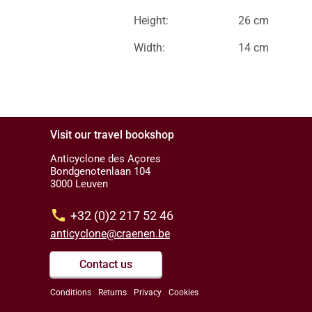
Height:
26 cm
Width:
14 cm
Visit our travel bookshop
Anticyclone des Açores
Bondgenotenlaan 104
3000 Leuven
call
+32 (0)2 217 52 46
anticyclone@craenen.be
Contact us
Conditions
Returns
Privacy
Cookies