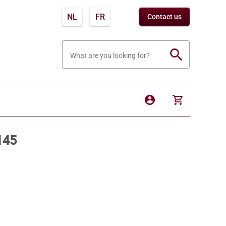
NL
FR
Contact us
search
What are you looking for?
account_circle
shopping_cart
145