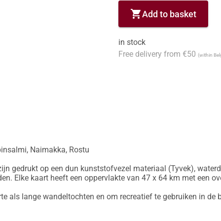
shopping_cart
Add to basket
in stock
Free delivery from €50
(within Be
insalmi, Naimakka, Rostu

ijn gedrukt op een dun kunststofvezel materiaal (Tyvek), waterd
en. Elke kaart heeft een oppervlakte van 47 x 64 km met een ov
rte als lange wandeltochten en om recreatief te gebruiken in de b