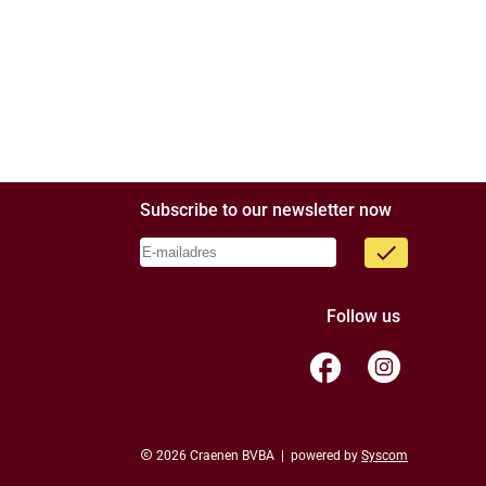
Subscribe to our newsletter now
done
Follow us
facebook
copyright
2026 Craenen BVBA | powered by
Syscom