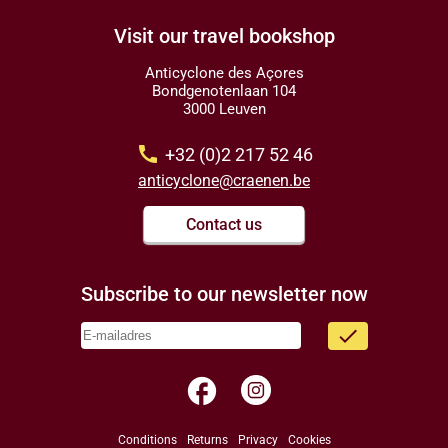
Visit our travel bookshop
Anticyclone des Açores
Bondgenotenlaan 104
3000 Leuven
call
+32 (0)2 217 52 46
anticyclone@craenen.be
Contact us
Subscribe to our newsletter now
done
facebook
Conditions
Returns
Privacy
Cookies