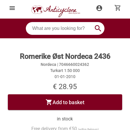
shopping_cart
menu
account_circle
search
Romerike Øst Nordeca 2436
Nordeca |
7046660024362
Turkart 1:50 000
01-01-2010
€ 28.95
shopping_cart
Add to basket
in stock
Free delivery from €50
(within Belgium)