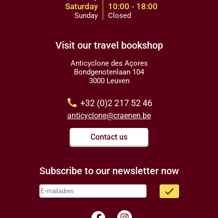
Saturday
10:00 - 18:00
Sunday
Closed
Visit our travel bookshop
Anticyclone des Açores
Bondgenotenlaan 104
3000 Leuven
call
+32 (0)2 217 52 46
anticyclone@craenen.be
Contact us
Subscribe to our newsletter now
done