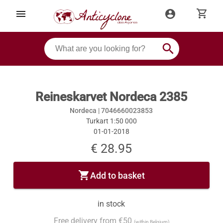
shopping_cart
menu
account_circle
search
Reineskarvet Nordeca 2385
Nordeca |
7046660023853
Turkart 1:50 000
01-01-2018
€ 28.95
shopping_cart
Add to basket
in stock
Free delivery from €50
(within Belgium)