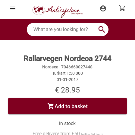
shopping_cart
menu
account_circle
search
Rallarvegen Nordeca 2744
Nordeca |
7046660027448
Turkart 1:50 000
01-01-2017
€ 28.95
shopping_cart
Add to basket
in stock
Free delivery from €50
(within Belgium)