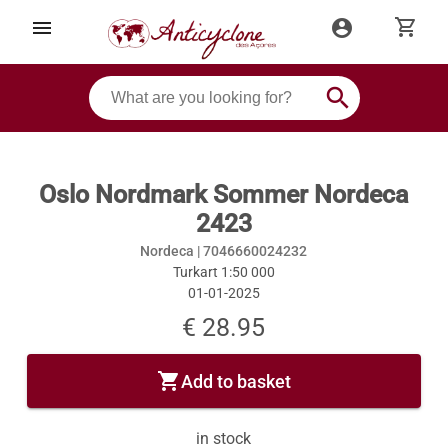
shopping_cart
menu
account_circle
search
Oslo Nordmark Sommer Nordeca
2423
Nordeca |
7046660024232
Turkart 1:50 000
01-01-2025
€ 28.95
shopping_cart
Add to basket
in stock