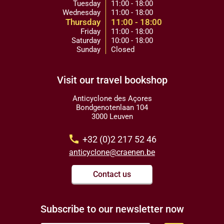
Tuesday
11:00 - 18:00
Wednesday
11:00 - 18:00
Thursday
11:00 - 18:00
Friday
11:00 - 18:00
Saturday
10:00 - 18:00
Sunday
Closed
Visit our travel bookshop
Anticyclone des Açores
Bondgenotenlaan 104
3000 Leuven
call
+32 (0)2 217 52 46
anticyclone@craenen.be
Contact us
Subscribe to our newsletter now