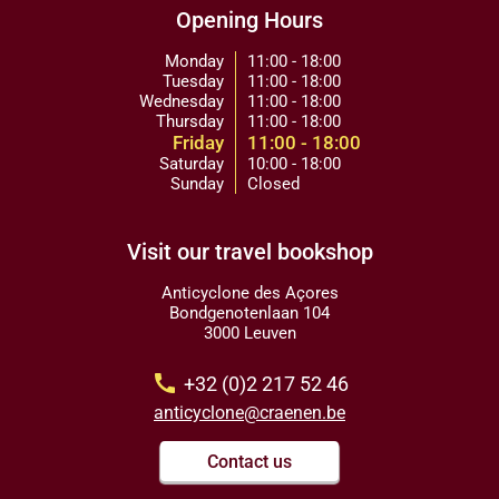
Opening Hours
Monday
11:00 - 18:00
Tuesday
11:00 - 18:00
Wednesday
11:00 - 18:00
Thursday
11:00 - 18:00
Friday
11:00 - 18:00
Saturday
10:00 - 18:00
Sunday
Closed
Visit our travel bookshop
Anticyclone des Açores
Bondgenotenlaan 104
3000 Leuven
call
+32 (0)2 217 52 46
anticyclone@craenen.be
Contact us