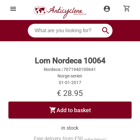
shopping_cart
menu
account_circle
search
Lom Nordeca 10064
Nordeca |
7071940100641
Norge-serien
01-01-2017
€ 28.95
shopping_cart
Add to basket
in stock
Free delivery from €50
(within Belgium)