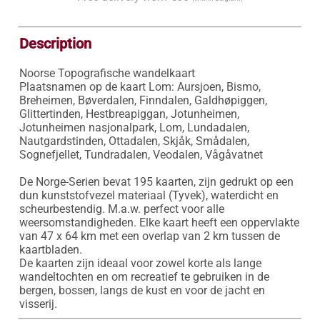
Description
Noorse Topografische wandelkaart

Plaatsnamen op de kaart Lom: Aursjoen, Bismo, 
Breheimen, Bøverdalen, Finndalen, Galdhøpiggen, 
Glittertinden, Hestbreapiggan, Jotunheimen, 
Jotunheimen nasjonalpark, Lom, Lundadalen, 
Nautgardstinden, Ottadalen, Skjåk, Smådalen, 
Sognefjellet, Tundradalen, Veodalen, Vågåvatnet

De Norge-Serien bevat 195 kaarten, zijn gedrukt op een 
dun kunststofvezel materiaal (Tyvek), waterdicht en 
scheurbestendig. M.a.w. perfect voor alle 
weersomstandigheden. Elke kaart heeft een oppervlakte 
van 47 x 64 km met een overlap van 2 km tussen de 
kaartbladen.

De kaarten zijn ideaal voor zowel korte als lange 
wandeltochten en om recreatief te gebruiken in de 
bergen, bossen, langs de kust en voor de jacht en 
visserij.