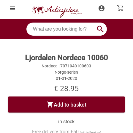
shopping_cart
menu
account_circle
search
Ljordalen Nordeca 10060
Nordeca |
7071940100603
Norge-serien
01-01-2020
€ 28.95
shopping_cart
Add to basket
in stock
Free delivery from €50
(within Belgium)