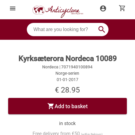
shopping_cart
menu
account_circle
search
Kyrksæterora Nordeca 10089
Nordeca |
7071940100894
Norge-serien
01-01-2017
€ 28.95
shopping_cart
Add to basket
in stock
Free delivery from €50
(within Belgium)