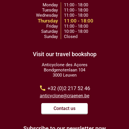
Monday
11:00 - 18:00
Tuesday
11:00 - 18:00
Wednesday
11:00 - 18:00
Thursday
11:00 - 18:00
Friday
11:00 - 18:00
Saturday
10:00 - 18:00
Sunday
Closed
Visit our travel bookshop
Anticyclone des Açores
Bondgenotenlaan 104
3000 Leuven
call
+32 (0)2 217 52 46
anticyclone@craenen.be
Contact us
Subscribe to our newsletter now