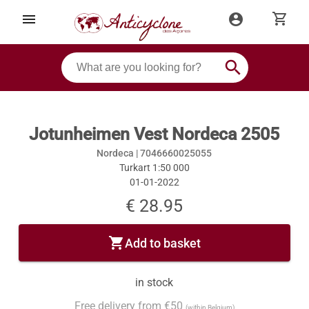
shopping_cart
menu
account_circle
search
Jotunheimen Vest Nordeca 2505
Nordeca |
7046660025055
Turkart 1:50 000
01-01-2022
€ 28.95
shopping_cart
Add to basket
in stock
Free delivery from €50
(within Belgium)