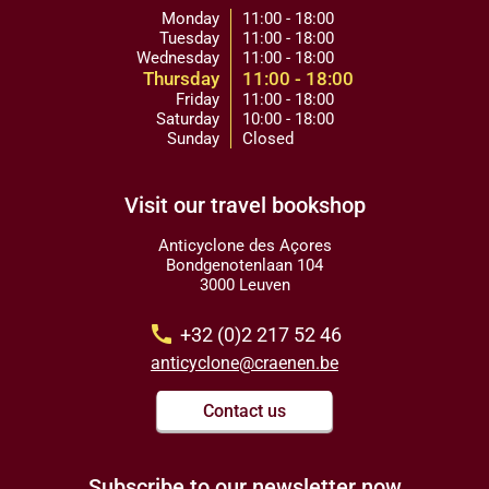
Monday
11:00 - 18:00
Tuesday
11:00 - 18:00
Wednesday
11:00 - 18:00
Thursday
11:00 - 18:00
Friday
11:00 - 18:00
Saturday
10:00 - 18:00
Sunday
Closed
Visit our travel bookshop
Anticyclone des Açores
Bondgenotenlaan 104
3000 Leuven
call
+32 (0)2 217 52 46
anticyclone@craenen.be
Contact us
Subscribe to our newsletter now