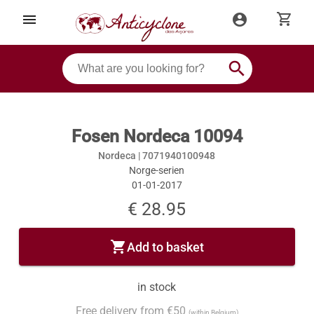
shopping_cart
menu
account_circle
search
Fosen Nordeca 10094
Nordeca |
7071940100948
Norge-serien
01-01-2017
€ 28.95
shopping_cart
Add to basket
in stock
Free delivery from €50
(within Belgium)