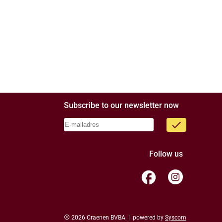
Subscribe to our newsletter now
done
Follow us
facebook
copyright
2026 Craenen BVBA | powered by
Syscom