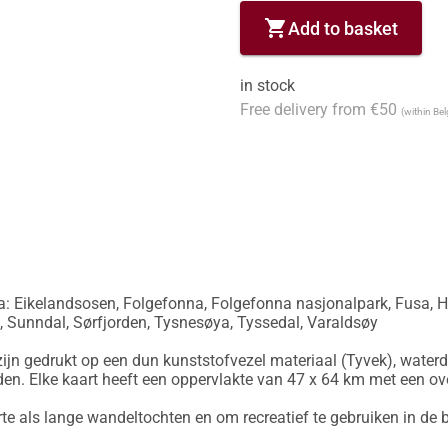
shopping_cart
Add to basket
in stock
Free delivery from €50
(within Be
 Eikelandsosen, Folgefonna, Folgefonna nasjonalpark, Fusa, Ha
 Sunndal, Sørfjorden, Tysnesøya, Tyssedal, Varaldsøy

ijn gedrukt op een dun kunststofvezel materiaal (Tyvek), waterd
en. Elke kaart heeft een oppervlakte van 47 x 64 km met een ov
rte als lange wandeltochten en om recreatief te gebruiken in de b