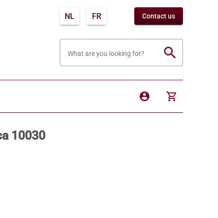
NL
FR
Contact us
search
What are you looking for?
account_circle
shopping_cart
ca 10030