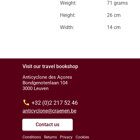
Weight:
71 grams
Height:
26 cm
Width:
14 cm
Visit our travel bookshop
Anticyclone des Açores
Bondgenotenlaan 104
3000 Leuven
call
+32 (0)2 217 52 46
anticyclone@craenen.be
Contact us
Conditions
Returns
Privacy
Cookies