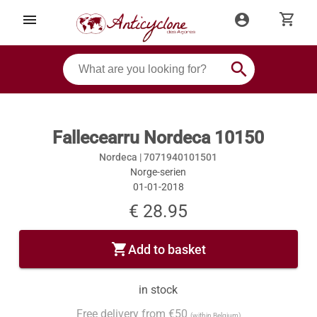
shopping_cart
menu
account_circle
search
Fallecearru Nordeca 10150
Nordeca |
7071940101501
Norge-serien
01-01-2018
€ 28.95
shopping_cart
Add to basket
in stock
Free delivery from €50
(within Belgium)