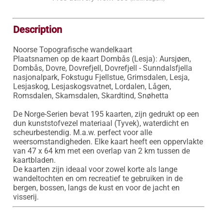
Description
Noorse Topografische wandelkaart

Plaatsnamen op de kaart Dombås (Lesja): Aursjøen, 
Dombås, Dovre, Dovrefjell, Dovrefjell - Sunndalsfjella 
nasjonalpark, Fokstugu Fjellstue, Grimsdalen, Lesja, 
Lesjaskog, Lesjaskogsvatnet, Lordalen, Lågen, 
Romsdalen, Skamsdalen, Skardtind, Snøhetta

De Norge-Serien bevat 195 kaarten, zijn gedrukt op een 
dun kunststofvezel materiaal (Tyvek), waterdicht en 
scheurbestendig. M.a.w. perfect voor alle 
weersomstandigheden. Elke kaart heeft een oppervlakte 
van 47 x 64 km met een overlap van 2 km tussen de 
kaartbladen.

De kaarten zijn ideaal voor zowel korte als lange 
wandeltochten en om recreatief te gebruiken in de 
bergen, bossen, langs de kust en voor de jacht en 
visserij.