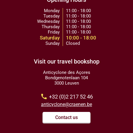
Monday
11:00 - 18:00
Tuesday
11:00 - 18:00
Wednesday
11:00 - 18:00
Thursday
11:00 - 18:00
Friday
11:00 - 18:00
Saturday
10:00 - 18:00
Sunday
Closed
Visit our travel bookshop
Anticyclone des Açores
Bondgenotenlaan 104
3000 Leuven
call
+32 (0)2 217 52 46
anticyclone@craenen.be
Contact us