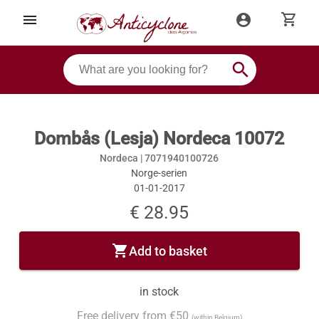
shopping_cart
menu
account_circle
search
Dombås (Lesja) Nordeca 10072
Nordeca |
7071940100726
Norge-serien
01-01-2017
€ 28.95
shopping_cart
Add to basket
in stock
Free delivery from €50
(within Belgium)