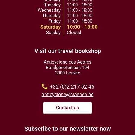
Tuesday
11:00 - 18:00
Wednesday
11:00 - 18:00
Thursday
11:00 - 18:00
Friday
11:00 - 18:00
Saturday
10:00 - 18:00
Sunday
Closed
Visit our travel bookshop
Anticyclone des Açores
Bondgenotenlaan 104
3000 Leuven
call
+32 (0)2 217 52 46
anticyclone@craenen.be
Contact us
Subscribe to our newsletter now