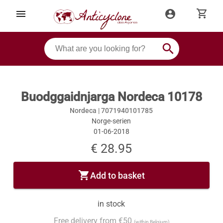
shopping_cart
menu
account_circle
search
Buodggaidnjarga Nordeca 10178
Nordeca |
7071940101785
Norge-serien
01-06-2018
€ 28.95
shopping_cart
Add to basket
in stock
Free delivery from €50
(within Belgium)