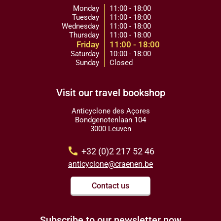
Monday
11:00 - 18:00
Tuesday
11:00 - 18:00
Wednesday
11:00 - 18:00
Thursday
11:00 - 18:00
Friday
11:00 - 18:00
Saturday
10:00 - 18:00
Sunday
Closed
Visit our travel bookshop
Anticyclone des Açores
Bondgenotenlaan 104
3000 Leuven
call
+32 (0)2 217 52 46
anticyclone@craenen.be
Contact us
Subscribe to our newsletter now