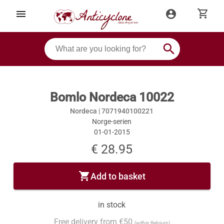
shopping_cart
menu
account_circle
search
Bomlo Nordeca 10022
Nordeca |
7071940100221
Norge-serien
01-01-2015
€ 28.95
shopping_cart
Add to basket
in stock
Free delivery from €50
(within Belgium)