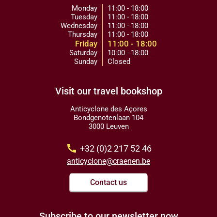
Monday
11:00 - 18:00
Tuesday
11:00 - 18:00
Wednesday
11:00 - 18:00
Thursday
11:00 - 18:00
Friday
11:00 - 18:00
Saturday
10:00 - 18:00
Sunday
Closed
Visit our travel bookshop
Anticyclone des Açores
Bondgenotenlaan 104
3000 Leuven
call
+32 (0)2 217 52 46
anticyclone@craenen.be
Contact us
Subscribe to our newsletter now