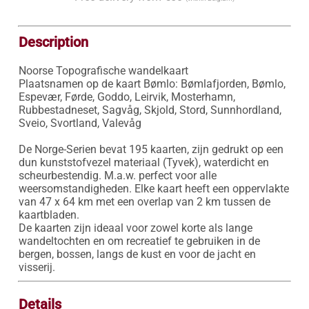
Description
Noorse Topografische wandelkaart

Plaatsnamen op de kaart Bømlo: Bømlafjorden, Bømlo, 
Espevær, Førde, Goddo, Leirvik, Mosterhamn, 
Rubbestadneset, Sagvåg, Skjold, Stord, Sunnhordland, 
Sveio, Svortland, Valevåg

De Norge-Serien bevat 195 kaarten, zijn gedrukt op een 
dun kunststofvezel materiaal (Tyvek), waterdicht en 
scheurbestendig. M.a.w. perfect voor alle 
weersomstandigheden. Elke kaart heeft een oppervlakte 
van 47 x 64 km met een overlap van 2 km tussen de 
kaartbladen.

De kaarten zijn ideaal voor zowel korte als lange 
wandeltochten en om recreatief te gebruiken in de 
bergen, bossen, langs de kust en voor de jacht en 
visserij.
Details