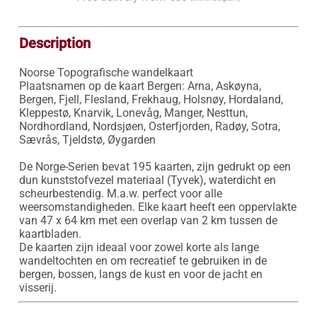
Description
Noorse Topografische wandelkaart

Plaatsnamen op de kaart Bergen: Arna, Askøyna, 
Bergen, Fjell, Flesland, Frekhaug, Holsnøy, Hordaland, 
Kleppestø, Knarvik, Lonevåg, Manger, Nesttun, 
Nordhordland, Nordsjøen, Osterfjorden, Radøy, Sotra, 
Sævrås, Tjeldstø, Øygarden

De Norge-Serien bevat 195 kaarten, zijn gedrukt op een 
dun kunststofvezel materiaal (Tyvek), waterdicht en 
scheurbestendig. M.a.w. perfect voor alle 
weersomstandigheden. Elke kaart heeft een oppervlakte 
van 47 x 64 km met een overlap van 2 km tussen de 
kaartbladen.

De kaarten zijn ideaal voor zowel korte als lange 
wandeltochten en om recreatief te gebruiken in de 
bergen, bossen, langs de kust en voor de jacht en 
visserij.