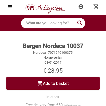
shopping_cart
menu
account_circle
search
Bergen Nordeca 10037
Nordeca |
7071940100375
Norge-serien
01-01-2017
€ 28.95
shopping_cart
Add to basket
in stock
Free delivery from €50
(within Belgium)