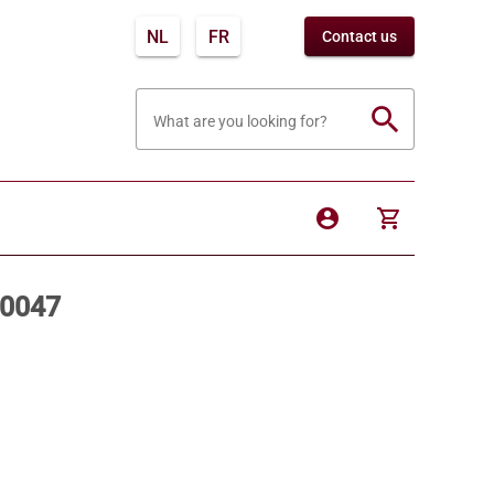
NL
FR
Contact us
search
What are you looking for?
account_circle
shopping_cart
10047