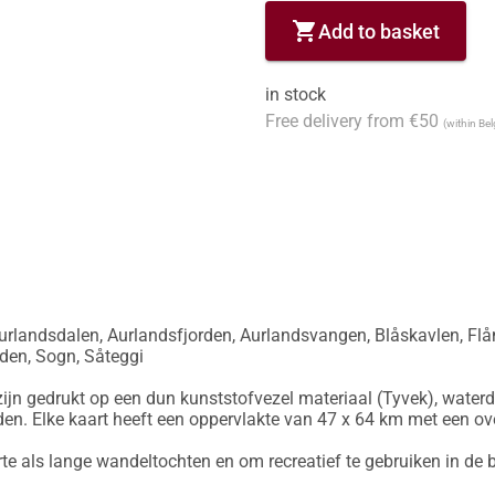
shopping_cart
Add to basket
in stock
Free delivery from €50
(within Be
urlandsdalen, Aurlandsfjorden, Aurlandsvangen, Blåskavlen, Flå
en, Sogn, Såteggi

ijn gedrukt op een dun kunststofvezel materiaal (Tyvek), waterd
en. Elke kaart heeft een oppervlakte van 47 x 64 km met een ov
rte als lange wandeltochten en om recreatief te gebruiken in de b