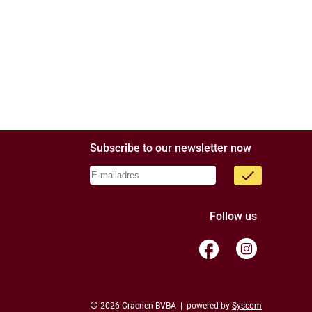
Subscribe to our newsletter now
done
Follow us
facebook
copyright
2026 Craenen BVBA | powered by
Syscom