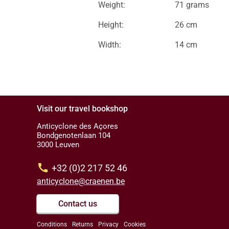
Weight:
71 grams
Height:
26 cm
Width:
14 cm
Visit our travel bookshop
Anticyclone des Açores
Bondgenotenlaan 104
3000 Leuven
call
+32 (0)2 217 52 46
anticyclone@craenen.be
Contact us
Conditions
Returns
Privacy
Cookies