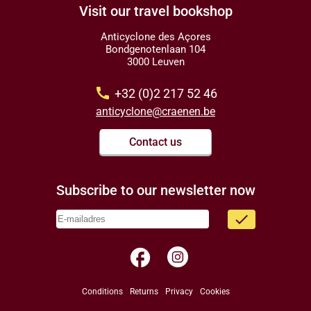
Visit our travel bookshop
Anticyclone des Açores
Bondgenotenlaan 104
3000 Leuven
call
+32 (0)2 217 52 46
anticyclone@craenen.be
Contact us
Subscribe to our newsletter now
done
facebook
Conditions
Returns
Privacy
Cookies