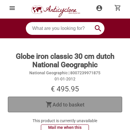
shopping_cart
menu
account_circle
search
Globe iron classic 30 cm dutch
National Geographic
National Geographic |
8007239971875
01-01-2012
€ 495.95
shopping_cart
Add to basket
This product is currently unavailable
 Mail me when this 