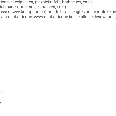
ions, speelpleinen, picknicktafels, barbecues, enz.)

etspaden, parkings, zitbanken, enz.)

 (tussen twee knooppunten) om de totale lengte van de route te be
 van mini-ardenne: www.mini-ardenne.be die alle bezienswaardig
04
y