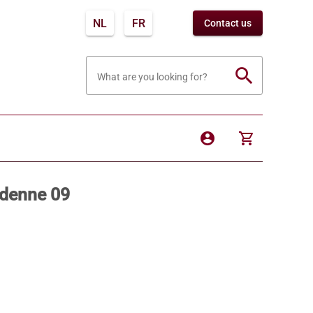
NL
FR
Contact us
search
What are you looking for?
account_circle
shopping_cart
denne 09