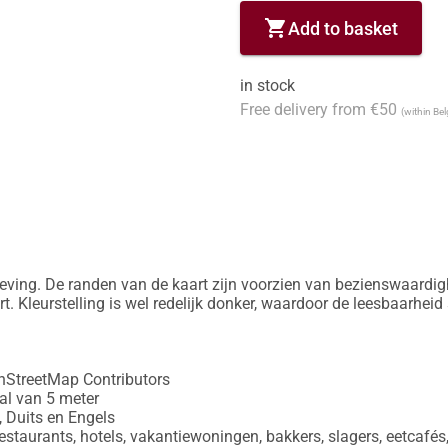
shopping_cart
Add to basket
in stock
Free delivery from €50
(within Be
ng. De randen van de kaart zijn voorzien van bezienswaardighe
t. Kleurstelling is wel redelijk donker, waardoor de leesbaarheid
treetMap Contributors

al van 5 meter

, Duits en Engels

estaurants, hotels, vakantiewoningen, bakkers, slagers, eetcafés